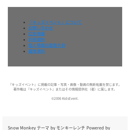
『キッズイベント』について
お問い合わせ
広告掲載
利用規約
個人情報の取扱方針
媒体資料
『キッズイベント』に掲載の記事・写真・画像・動画の無断転載を禁じます。
著作権は『キッズイベント』またはその情報提供社（者）に属します。
©2006 KidsEvent.
Snow Monkey
テーマ by
モンキーレンチ
Powered by