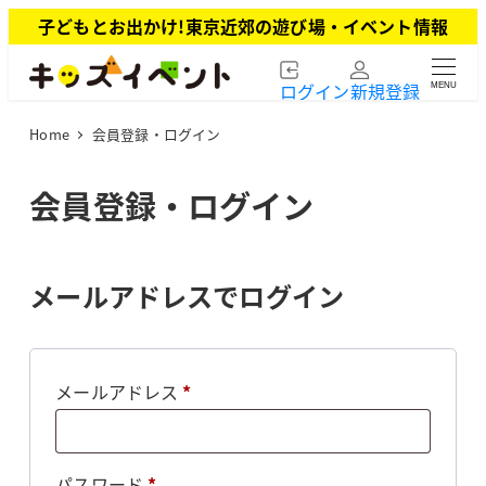
メ
子どもとお出かけ!東京近郊の遊び場・イベント情報
イ
ン
ログイン
新規登録
MENU
コ
ン
Home
会員登録・ログイン
テ
ン
ツ
会員登録・ログイン
へ
移
動
メールアドレスでログイン
必
メールアドレス
*
須
必
パスワード
*