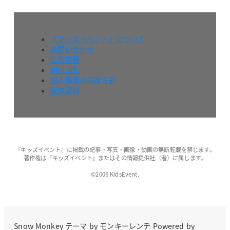
『キッズイベント』について
お問い合わせ
広告掲載
利用規約
個人情報の取扱方針
媒体資料
『キッズイベント』に掲載の記事・写真・画像・動画の無断転載を禁じます。
著作権は『キッズイベント』またはその情報提供社（者）に属します。
©2006 KidsEvent.
Snow Monkey
テーマ by
モンキーレンチ
Powered by