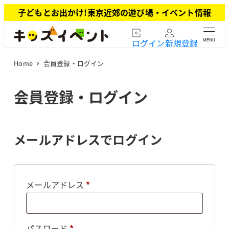
メ
子どもとお出かけ!東京近郊の遊び場・イベント情報
イ
ン
ログイン
新規登録
MENU
コ
ン
Home
会員登録・ログイン
テ
ン
ツ
会員登録・ログイン
へ
移
動
メールアドレスでログイン
必
メールアドレス
*
須
必
パスワード
*