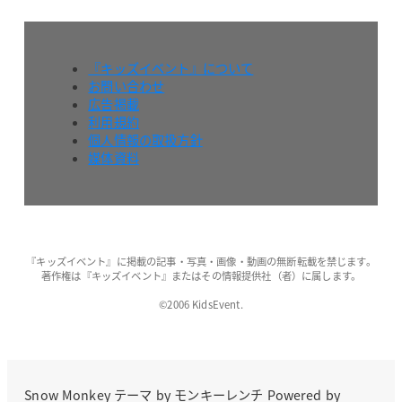
『キッズイベント』について
お問い合わせ
広告掲載
利用規約
個人情報の取扱方針
媒体資料
『キッズイベント』に掲載の記事・写真・画像・動画の無断転載を禁じます。
著作権は『キッズイベント』またはその情報提供社（者）に属します。
©2006 KidsEvent.
Snow Monkey
テーマ by
モンキーレンチ
Powered by