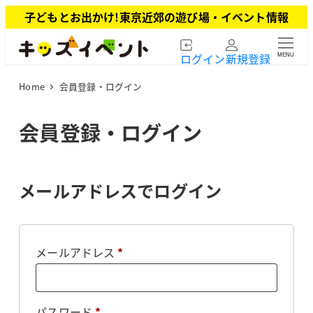
メ
子どもとお出かけ!東京近郊の遊び場・イベント情報
イ
ン
ログイン
新規登録
MENU
コ
ン
Home
会員登録・ログイン
テ
ン
ツ
会員登録・ログイン
へ
移
動
メールアドレスでログイン
必
メールアドレス
*
須
必
パスワード
*