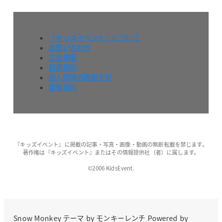
『キッズイベント』について
お問い合わせ
広告掲載
利用規約
個人情報の取扱方針
媒体資料
『キッズイベント』に掲載の記事・写真・画像・動画の無断転載を禁じます。
著作権は『キッズイベント』またはその情報提供社（者）に属します。
©2006 KidsEvent.
Snow Monkey
テーマ by
モンキーレンチ
Powered by