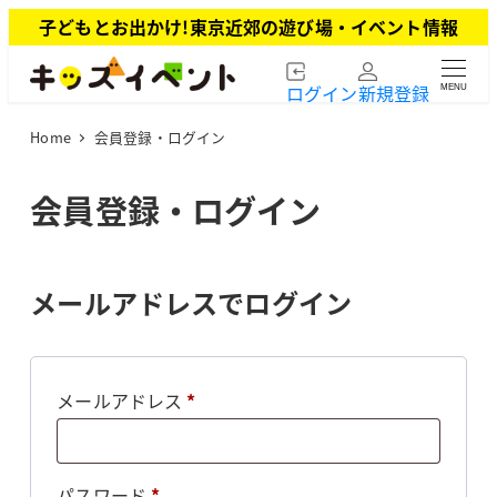
メ
子どもとお出かけ!東京近郊の遊び場・イベント情報
イ
ン
ログイン
新規登録
MENU
コ
ン
Home
会員登録・ログイン
テ
ン
ツ
会員登録・ログイン
へ
移
動
メールアドレスでログイン
必
メールアドレス
*
須
必
パスワード
*