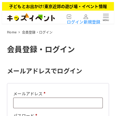
メ
子どもとお出かけ!東京近郊の遊び場・イベント情報
イ
ン
ログイン
新規登録
MENU
コ
ン
Home
会員登録・ログイン
テ
ン
ツ
会員登録・ログイン
へ
移
動
メールアドレスでログイン
必
メールアドレス
*
須
必
パスワード
*