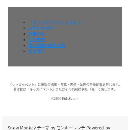
『キッズイベント』について
お問い合わせ
広告掲載
利用規約
個人情報の取扱方針
媒体資料
『キッズイベント』に掲載の記事・写真・画像・動画の無断転載を禁じます。
著作権は『キッズイベント』またはその情報提供社（者）に属します。
©2006 KidsEvent.
Snow Monkey
テーマ by
モンキーレンチ
Powered by