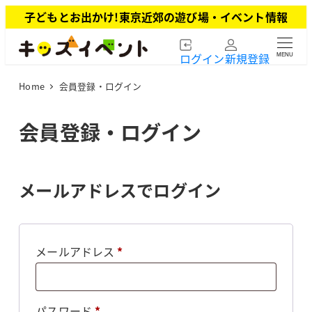
メ
子どもとお出かけ!東京近郊の遊び場・イベント情報
イ
ン
ログイン
新規登録
MENU
コ
ン
Home
会員登録・ログイン
テ
ン
ツ
会員登録・ログイン
へ
移
動
メールアドレスでログイン
必
メールアドレス
*
須
必
パスワード
*