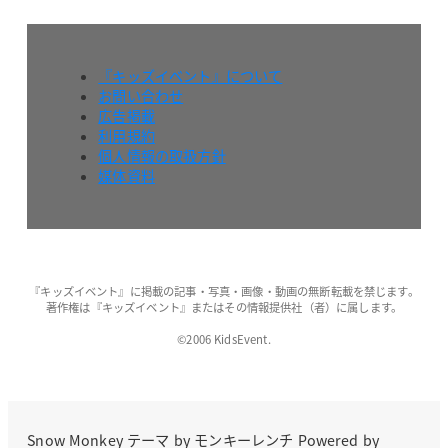
『キッズイベント』について
お問い合わせ
広告掲載
利用規約
個人情報の取扱方針
媒体資料
『キッズイベント』に掲載の記事・写真・画像・動画の無断転載を禁じます。
著作権は『キッズイベント』またはその情報提供社（者）に属します。
©2006 KidsEvent.
Snow Monkey
テーマ by
モンキーレンチ
Powered by