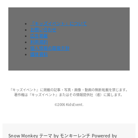
『キッズイベント』について
お問い合わせ
広告掲載
利用規約
個人情報の取扱方針
媒体資料
『キッズイベント』に掲載の記事・写真・画像・動画の無断転載を禁じます。
著作権は『キッズイベント』またはその情報提供社（者）に属します。
©2006 KidsEvent.
Snow Monkey
テーマ by
モンキーレンチ
Powered by