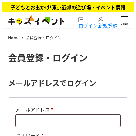
メ
子どもとお出かけ!東京近郊の遊び場・イベント情報
イ
ン
ログイン
新規登録
MENU
コ
ン
Home
会員登録・ログイン
テ
ン
ツ
会員登録・ログイン
へ
移
動
メールアドレスでログイン
必
メールアドレス
*
須
必
パスワード
*