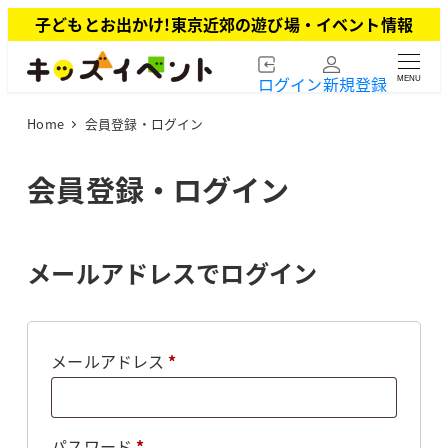
メ
子どもとお出かけ!東京近郊の遊び場・イベント情報
イ
ン
ログイン
新規登録
MENU
コ
ン
Home
会員登録・ログイン
テ
ン
ツ
会員登録・ログイン
へ
移
動
メールアドレスでログイン
必
メールアドレス
*
須
必
パスワード
*