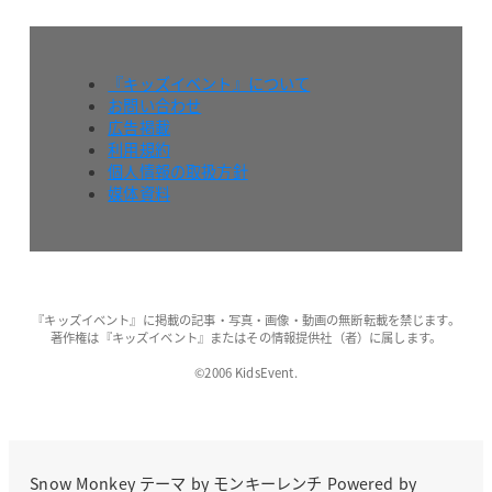
『キッズイベント』について
お問い合わせ
広告掲載
利用規約
個人情報の取扱方針
媒体資料
『キッズイベント』に掲載の記事・写真・画像・動画の無断転載を禁じます。
著作権は『キッズイベント』またはその情報提供社（者）に属します。
©2006 KidsEvent.
Snow Monkey
テーマ by
モンキーレンチ
Powered by