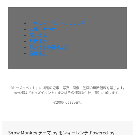
『キッズイベント』について
お問い合わせ
広告掲載
利用規約
個人情報の取扱方針
媒体資料
『キッズイベント』に掲載の記事・写真・画像・動画の無断転載を禁じます。
著作権は『キッズイベント』またはその情報提供社（者）に属します。
©2006 KidsEvent.
Snow Monkey
テーマ by
モンキーレンチ
Powered by