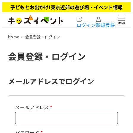
メ
子どもとお出かけ!東京近郊の遊び場・イベント情報
イ
ン
ログイン
新規登録
MENU
コ
ン
Home
会員登録・ログイン
テ
ン
ツ
会員登録・ログイン
へ
移
動
メールアドレスでログイン
必
メールアドレス
*
須
必
パスワード
*