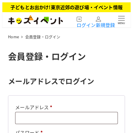
メ
子どもとお出かけ!東京近郊の遊び場・イベント情報
イ
ン
ログイン
新規登録
MENU
コ
ン
Home
会員登録・ログイン
テ
ン
ツ
会員登録・ログイン
へ
移
動
メールアドレスでログイン
必
メールアドレス
*
須
必
パスワード
*