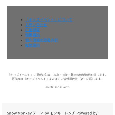
『キッズイベント』について
お問い合わせ
広告掲載
利用規約
個人情報の取扱方針
媒体資料
『キッズイベント』に掲載の記事・写真・画像・動画の無断転載を禁じます。
著作権は『キッズイベント』またはその情報提供社（者）に属します。
©2006 KidsEvent.
Snow Monkey
テーマ by
モンキーレンチ
Powered by