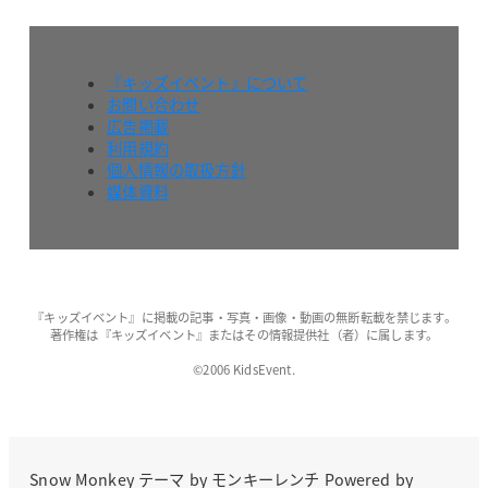
『キッズイベント』について
お問い合わせ
広告掲載
利用規約
個人情報の取扱方針
媒体資料
『キッズイベント』に掲載の記事・写真・画像・動画の無断転載を禁じます。
著作権は『キッズイベント』またはその情報提供社（者）に属します。
©2006 KidsEvent.
Snow Monkey
テーマ by
モンキーレンチ
Powered by