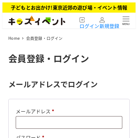
メ
子どもとお出かけ!東京近郊の遊び場・イベント情報
イ
ン
ログイン
新規登録
MENU
コ
ン
Home
会員登録・ログイン
テ
ン
ツ
会員登録・ログイン
へ
移
動
メールアドレスでログイン
必
メールアドレス
*
須
必
パスワード
*