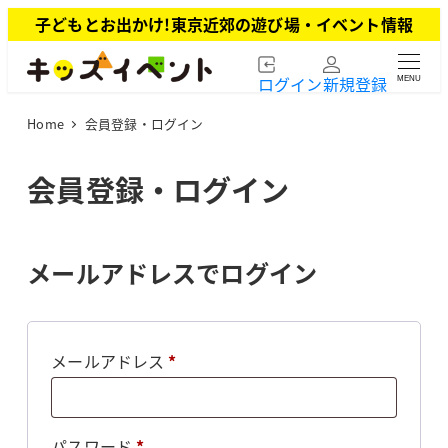
メ
子どもとお出かけ!東京近郊の遊び場・イベント情報
イ
ン
ログイン
新規登録
MENU
コ
ン
Home
会員登録・ログイン
テ
ン
ツ
会員登録・ログイン
へ
移
動
メールアドレスでログイン
必
メールアドレス
*
須
必
パスワード
*