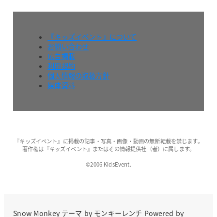
『キッズイベント』について
お問い合わせ
広告掲載
利用規約
個人情報の取扱方針
媒体資料
『キッズイベント』に掲載の記事・写真・画像・動画の無断転載を禁じます。
著作権は『キッズイベント』またはその情報提供社（者）に属します。
©2006 KidsEvent.
Snow Monkey
テーマ by
モンキーレンチ
Powered by