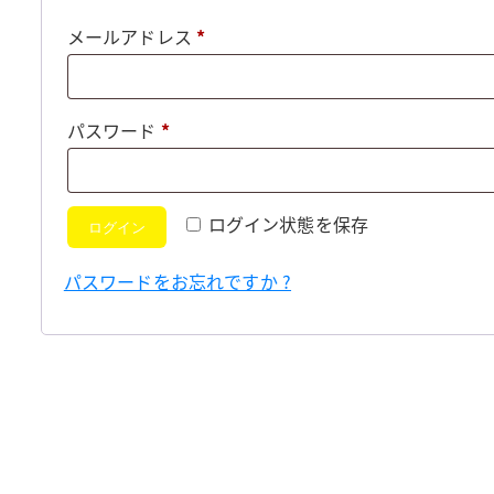
必
メールアドレス
*
須
必
パスワード
*
須
ログイン状態を保存
ログイン
パスワードをお忘れですか ?