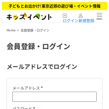
メ
子どもとお出かけ!東京近郊の遊び場・イベント情報
イ
ン
ログイン
新規登録
MENU
コ
ン
Home
会員登録・ログイン
テ
ン
ツ
会員登録・ログイン
へ
移
動
メールアドレスでログイン
必
メールアドレス
*
須
必
パスワード
*