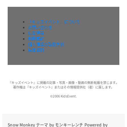
『キッズイベント』について
お問い合わせ
広告掲載
利用規約
個人情報の取扱方針
媒体資料
『キッズイベント』に掲載の記事・写真・画像・動画の無断転載を禁じます。
著作権は『キッズイベント』またはその情報提供社（者）に属します。
©2006 KidsEvent.
Snow Monkey
テーマ by
モンキーレンチ
Powered by