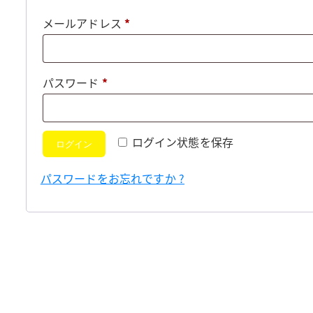
必
メールアドレス
*
須
必
パスワード
*
須
ログイン状態を保存
ログイン
パスワードをお忘れですか ?