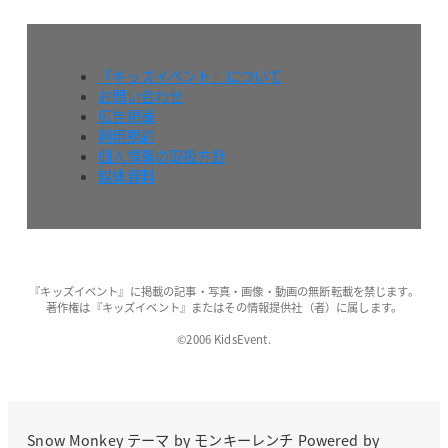
『キッズイベント』について
お問い合わせ
広告掲載
利用規約
個人情報の取扱方針
媒体資料
『キッズイベント』に掲載の記事・写真・画像・動画の無断転載を禁じます。
著作権は『キッズイベント』またはその情報提供社（者）に属します。
©2006 KidsEvent.
Snow Monkey
テーマ by
モンキーレンチ
Powered by