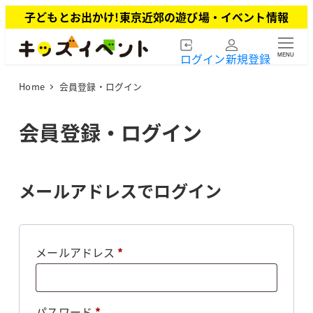
メ
子どもとお出かけ!東京近郊の遊び場・イベント情報
イ
ン
ログイン
新規登録
MENU
コ
ン
Home
会員登録・ログイン
テ
ン
ツ
会員登録・ログイン
へ
移
動
メールアドレスでログイン
必
メールアドレス
*
須
必
パスワード
*