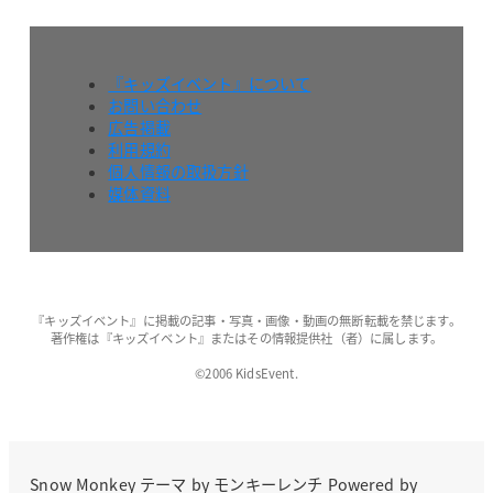
『キッズイベント』について
お問い合わせ
広告掲載
利用規約
個人情報の取扱方針
媒体資料
『キッズイベント』に掲載の記事・写真・画像・動画の無断転載を禁じます。
著作権は『キッズイベント』またはその情報提供社（者）に属します。
©2006 KidsEvent.
Snow Monkey
テーマ by
モンキーレンチ
Powered by