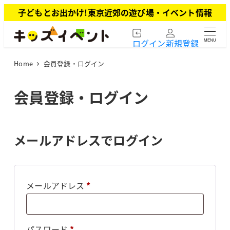
メ
子どもとお出かけ!東京近郊の遊び場・イベント情報
イ
ン
ログイン
新規登録
MENU
コ
ン
Home
会員登録・ログイン
テ
ン
ツ
会員登録・ログイン
へ
移
動
メールアドレスでログイン
必
メールアドレス
*
須
必
パスワード
*