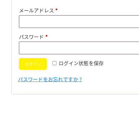
必
メールアドレス
*
須
必
パスワード
*
須
ログイン状態を保存
ログイン
パスワードをお忘れですか ?