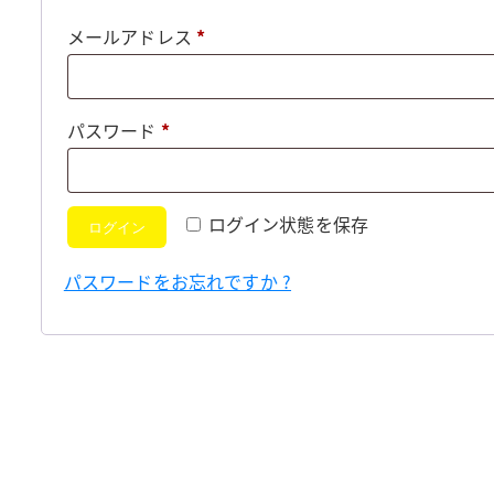
必
メールアドレス
*
須
必
パスワード
*
須
ログイン状態を保存
ログイン
パスワードをお忘れですか ?