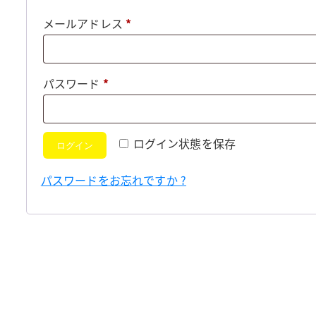
必
メールアドレス
*
須
必
パスワード
*
須
ログイン状態を保存
ログイン
パスワードをお忘れですか ?