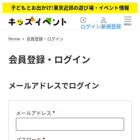
メ
子どもとお出かけ!東京近郊の遊び場・イベント情報
イ
ン
ログイン
新規登録
MENU
コ
ン
Home
会員登録・ログイン
テ
ン
ツ
会員登録・ログイン
へ
移
動
メールアドレスでログイン
必
メールアドレス
*
須
必
パスワード
*