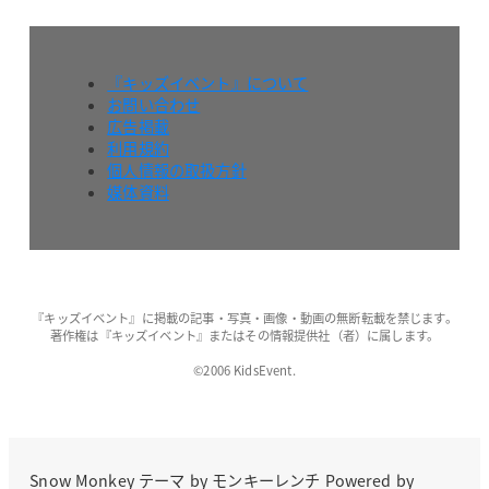
『キッズイベント』について
お問い合わせ
広告掲載
利用規約
個人情報の取扱方針
媒体資料
『キッズイベント』に掲載の記事・写真・画像・動画の無断転載を禁じます。
著作権は『キッズイベント』またはその情報提供社（者）に属します。
©2006 KidsEvent.
Snow Monkey
テーマ by
モンキーレンチ
Powered by