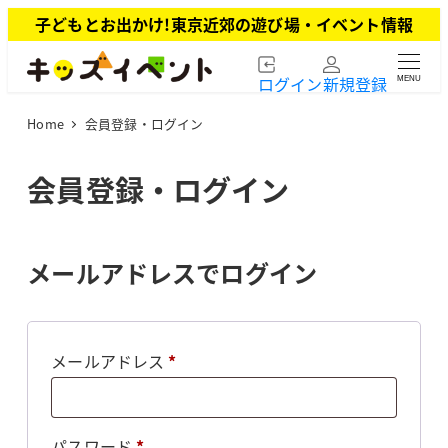
メ
子どもとお出かけ!東京近郊の遊び場・イベント情報
イ
ン
ログイン
新規登録
MENU
コ
ン
Home
会員登録・ログイン
テ
ン
ツ
会員登録・ログイン
へ
移
動
メールアドレスでログイン
必
メールアドレス
*
須
必
パスワード
*