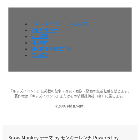
『キッズイベント』について
お問い合わせ
広告掲載
利用規約
個人情報の取扱方針
媒体資料
『キッズイベント』に掲載の記事・写真・画像・動画の無断転載を禁じます。
著作権は『キッズイベント』またはその情報提供社（者）に属します。
©2006 KidsEvent.
Snow Monkey
テーマ by
モンキーレンチ
Powered by