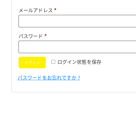
必
メールアドレス
*
須
必
パスワード
*
須
ログイン状態を保存
ログイン
パスワードをお忘れですか ?