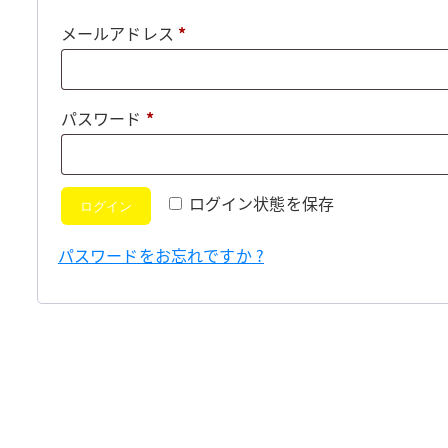
必
メールアドレス
*
須
必
パスワード
*
須
ログイン状態を保存
ログイン
パスワードをお忘れですか ?