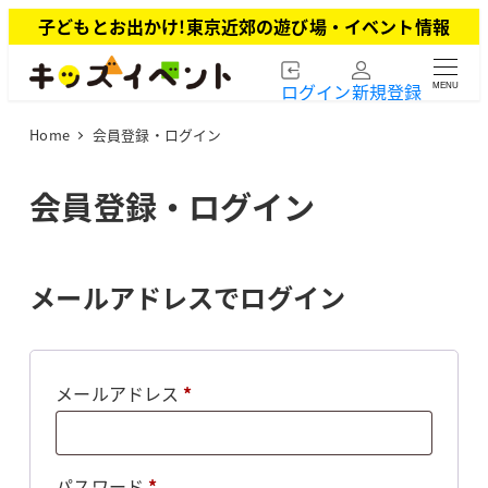
メ
子どもとお出かけ!東京近郊の遊び場・イベント情報
イ
ン
ログイン
新規登録
MENU
コ
ン
Home
会員登録・ログイン
テ
ン
ツ
会員登録・ログイン
へ
移
動
メールアドレスでログイン
必
メールアドレス
*
須
必
パスワード
*