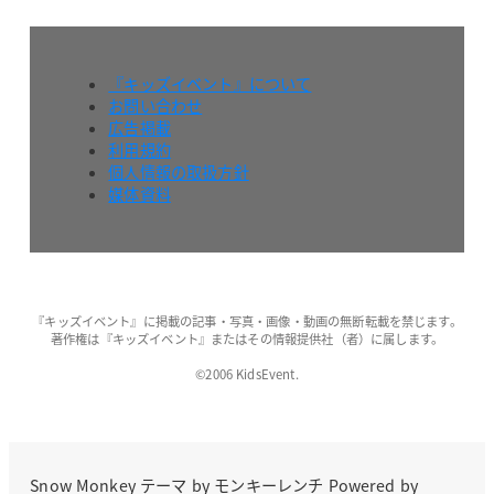
『キッズイベント』について
お問い合わせ
広告掲載
利用規約
個人情報の取扱方針
媒体資料
『キッズイベント』に掲載の記事・写真・画像・動画の無断転載を禁じます。
著作権は『キッズイベント』またはその情報提供社（者）に属します。
©2006 KidsEvent.
Snow Monkey
テーマ by
モンキーレンチ
Powered by