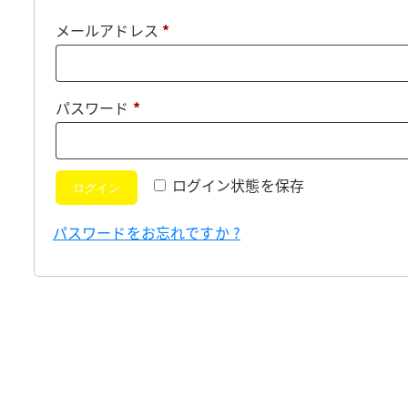
必
メールアドレス
*
須
必
パスワード
*
須
ログイン状態を保存
ログイン
パスワードをお忘れですか ?