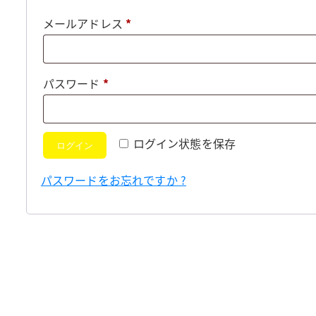
必
メールアドレス
*
須
必
パスワード
*
須
ログイン状態を保存
ログイン
パスワードをお忘れですか ?