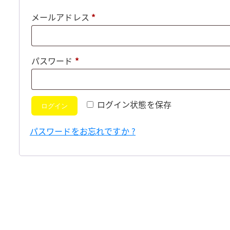
必
メールアドレス
*
須
必
パスワード
*
須
ログイン状態を保存
ログイン
パスワードをお忘れですか ?