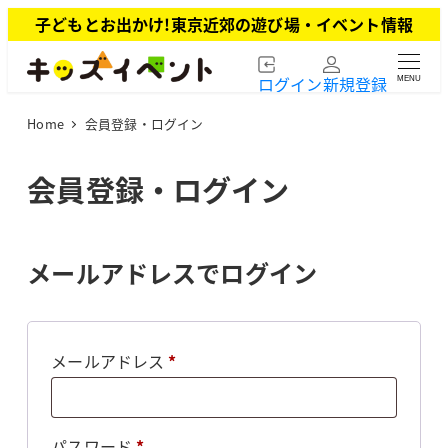
メ
子どもとお出かけ!東京近郊の遊び場・イベント情報
イ
ン
ログイン
新規登録
MENU
コ
ン
Home
会員登録・ログイン
テ
ン
ツ
会員登録・ログイン
へ
移
動
メールアドレスでログイン
必
メールアドレス
*
須
必
パスワード
*