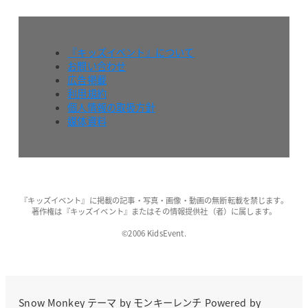
『キッズイベント』について
お問い合わせ
広告掲載
利用規約
個人情報の取扱方針
媒体資料
『キッズイベント』に掲載の記事・写真・画像・動画の無断転載を禁じます。
著作権は『キッズイベント』またはその情報提供社（者）に属します。
©2006 KidsEvent.
Snow Monkey
テーマ by
モンキーレンチ
Powered by