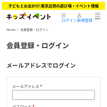
メ
子どもとお出かけ!東京近郊の遊び場・イベント情報
イ
ン
ログイン
新規登録
MENU
コ
ン
Home
会員登録・ログイン
テ
ン
ツ
会員登録・ログイン
へ
移
動
メールアドレスでログイン
必
メールアドレス
*
須
必
パスワード
*