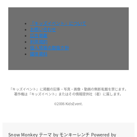
『キッズイベント』について
お問い合わせ
広告掲載
利用規約
個人情報の取扱方針
媒体資料
『キッズイベント』に掲載の記事・写真・画像・動画の無断転載を禁じます。
著作権は『キッズイベント』またはその情報提供社（者）に属します。
©2006 KidsEvent.
Snow Monkey
テーマ by
モンキーレンチ
Powered by