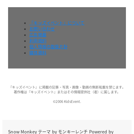
『キッズイベント』について
お問い合わせ
広告掲載
利用規約
個人情報の取扱方針
媒体資料
『キッズイベント』に掲載の記事・写真・画像・動画の無断転載を禁じます。
著作権は『キッズイベント』またはその情報提供社（者）に属します。
©2006 KidsEvent.
Snow Monkey
テーマ by
モンキーレンチ
Powered by