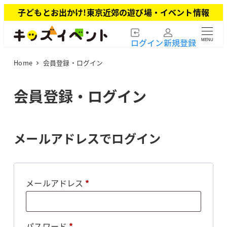
メ
子どもとお出かけ!東京近郊の遊び場・イベント情報
イ
ン
ログイン
新規登録
MENU
コ
ン
Home
会員登録・ログイン
テ
ン
ツ
会員登録・ログイン
へ
移
動
メールアドレスでログイン
必
メールアドレス
*
須
必
パスワード
*