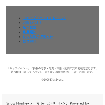
『キッズイベント』について
お問い合わせ
広告掲載
利用規約
個人情報の取扱方針
媒体資料
『キッズイベント』に掲載の記事・写真・画像・動画の無断転載を禁じます。
著作権は『キッズイベント』またはその情報提供社（者）に属します。
©2006 KidsEvent.
Snow Monkey
テーマ by
モンキーレンチ
Powered by