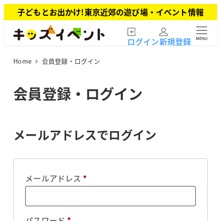
メ
子どもとお出かけ!東京近郊の遊び場・イベント情報
イ
ン
ログイン
新規登録
MENU
コ
ン
Home
会員登録・ログイン
テ
ン
ツ
会員登録・ログイン
へ
移
動
メールアドレスでログイン
必
メールアドレス
*
須
必
パスワード
*