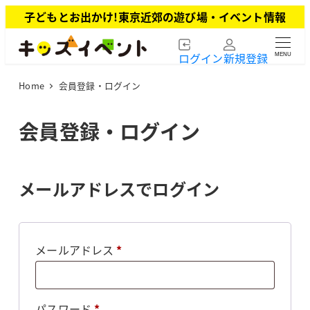
メ
子どもとお出かけ!東京近郊の遊び場・イベント情報
イ
ン
ログイン
新規登録
MENU
コ
ン
Home
会員登録・ログイン
テ
ン
ツ
会員登録・ログイン
へ
移
動
メールアドレスでログイン
必
メールアドレス
*
須
必
パスワード
*