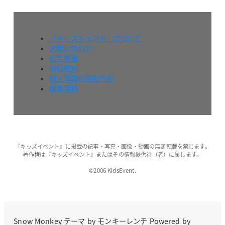
『キッズイベント』について
お問い合わせ
広告掲載
利用規約
個人情報の取扱方針
媒体資料
『キッズイベント』に掲載の記事・写真・画像・動画の無断転載を禁じます。
著作権は『キッズイベント』またはその情報提供社（者）に属します。
©2006 KidsEvent.
Snow Monkey
テーマ by
モンキーレンチ
Powered by