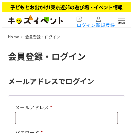
メ
子どもとお出かけ!東京近郊の遊び場・イベント情報
イ
ン
ログイン
新規登録
MENU
コ
ン
Home
会員登録・ログイン
テ
ン
ツ
会員登録・ログイン
へ
移
動
メールアドレスでログイン
必
メールアドレス
*
須
必
パスワード
*