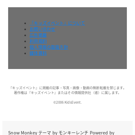
『キッズイベント』について
お問い合わせ
広告掲載
利用規約
個人情報の取扱方針
媒体資料
『キッズイベント』に掲載の記事・写真・画像・動画の無断転載を禁じます。
著作権は『キッズイベント』またはその情報提供社（者）に属します。
©2006 KidsEvent.
Snow Monkey
テーマ by
モンキーレンチ
Powered by