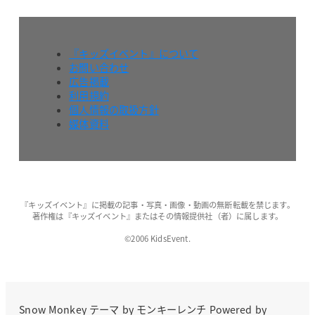
『キッズイベント』について
お問い合わせ
広告掲載
利用規約
個人情報の取扱方針
媒体資料
『キッズイベント』に掲載の記事・写真・画像・動画の無断転載を禁じます。
著作権は『キッズイベント』またはその情報提供社（者）に属します。
©2006 KidsEvent.
Snow Monkey
テーマ by
モンキーレンチ
Powered by