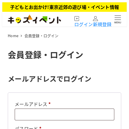
メ
子どもとお出かけ!東京近郊の遊び場・イベント情報
イ
ン
ログイン
新規登録
MENU
コ
ン
Home
会員登録・ログイン
テ
ン
ツ
会員登録・ログイン
へ
移
動
メールアドレスでログイン
必
メールアドレス
*
須
必
パスワード
*