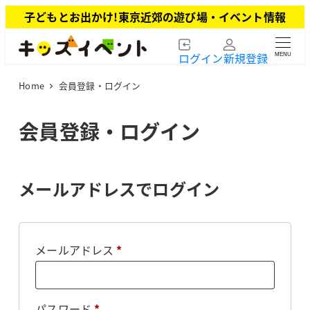
メ
子どもとお出かけ!東京近郊の遊び場・イベント情報
イ
ン
ログイン
新規登録
MENU
コ
ン
Home
会員登録・ログイン
テ
ン
ツ
会員登録・ログイン
へ
移
動
メールアドレスでログイン
必
メールアドレス
*
須
必
パスワード
*