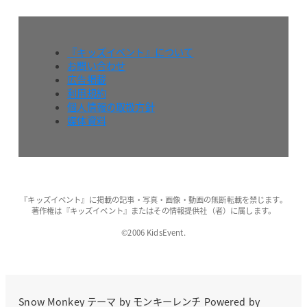
『キッズイベント』について
お問い合わせ
広告掲載
利用規約
個人情報の取扱方針
媒体資料
『キッズイベント』に掲載の記事・写真・画像・動画の無断転載を禁じます。
著作権は『キッズイベント』またはその情報提供社（者）に属します。
©2006 KidsEvent.
Snow Monkey
テーマ by
モンキーレンチ
Powered by