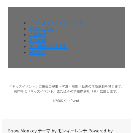
『キッズイベント』について
お問い合わせ
広告掲載
利用規約
個人情報の取扱方針
媒体資料
『キッズイベント』に掲載の記事・写真・画像・動画の無断転載を禁じます。
著作権は『キッズイベント』またはその情報提供社（者）に属します。
©2006 KidsEvent.
Snow Monkey
テーマ by
モンキーレンチ
Powered by