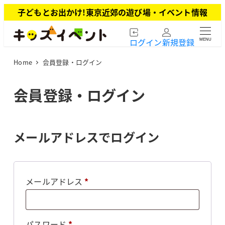
メ
子どもとお出かけ!東京近郊の遊び場・イベント情報
イ
ン
ログイン
新規登録
MENU
コ
ン
Home
会員登録・ログイン
テ
ン
ツ
会員登録・ログイン
へ
移
動
メールアドレスでログイン
必
メールアドレス
*
須
必
パスワード
*