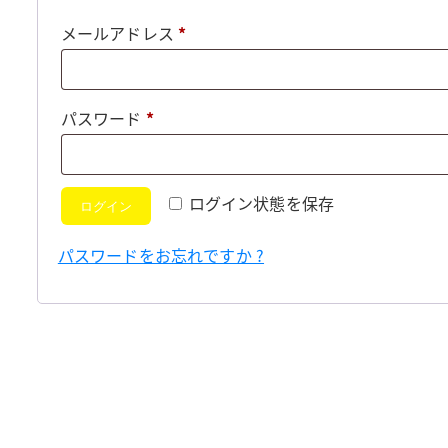
必
メールアドレス
*
須
必
パスワード
*
須
ログイン状態を保存
ログイン
パスワードをお忘れですか ?