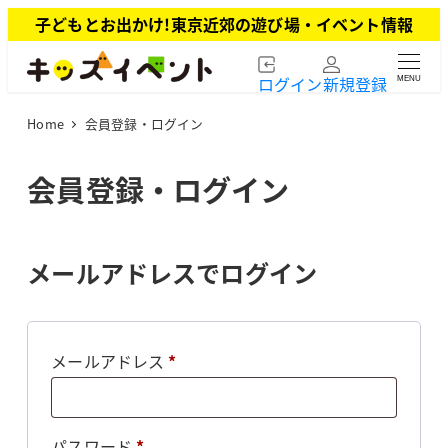
メ
子どもとお出かけ!東京近郊の遊び場・イベント情報
イ
ン
ログイン
新規登録
MENU
コ
ン
Home
会員登録・ログイン
テ
ン
ツ
会員登録・ログイン
へ
移
動
メールアドレスでログイン
必
メールアドレス
*
須
必
パスワード
*