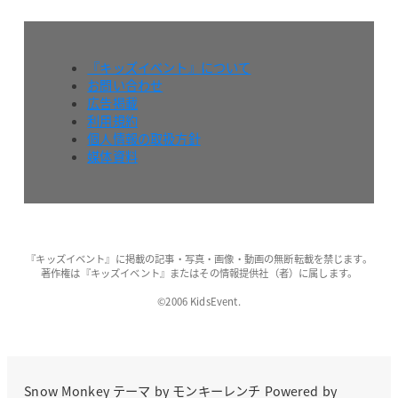
『キッズイベント』について
お問い合わせ
広告掲載
利用規約
個人情報の取扱方針
媒体資料
『キッズイベント』に掲載の記事・写真・画像・動画の無断転載を禁じます。
著作権は『キッズイベント』またはその情報提供社（者）に属します。
©2006 KidsEvent.
Snow Monkey
テーマ by
モンキーレンチ
Powered by