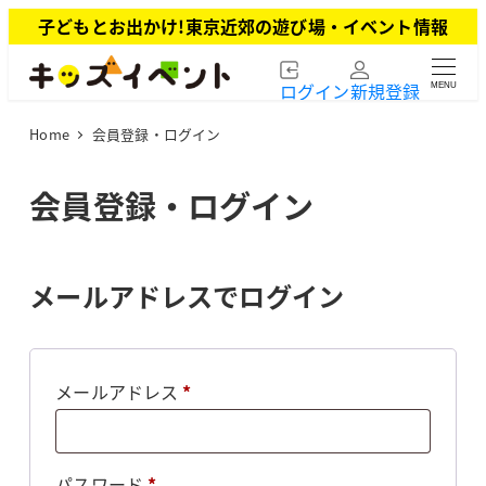
メ
子どもとお出かけ!東京近郊の遊び場・イベント情報
イ
ン
ログイン
新規登録
MENU
コ
ン
Home
会員登録・ログイン
テ
ン
ツ
会員登録・ログイン
へ
移
動
メールアドレスでログイン
必
メールアドレス
*
須
必
パスワード
*