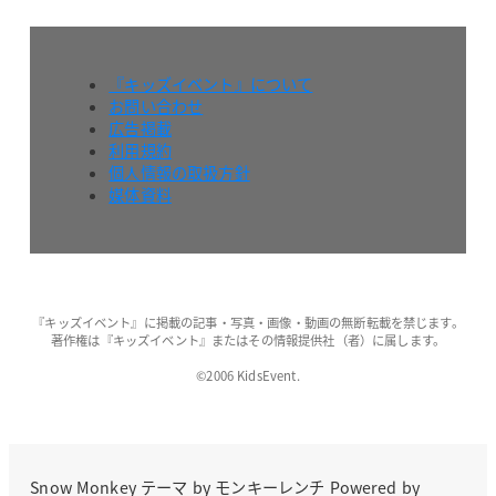
『キッズイベント』について
お問い合わせ
広告掲載
利用規約
個人情報の取扱方針
媒体資料
『キッズイベント』に掲載の記事・写真・画像・動画の無断転載を禁じます。
著作権は『キッズイベント』またはその情報提供社（者）に属します。
©2006 KidsEvent.
Snow Monkey
テーマ by
モンキーレンチ
Powered by