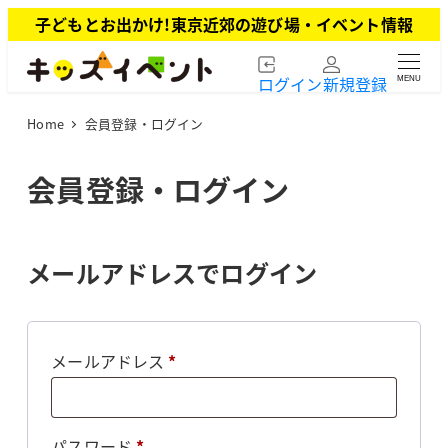
メ
子どもとお出かけ!東京近郊の遊び場・イベント情報
イ
ン
ログイン
新規登録
MENU
コ
ン
Home
会員登録・ログイン
テ
ン
ツ
会員登録・ログイン
へ
移
動
メールアドレスでログイン
必
メールアドレス
*
須
必
パスワード
*