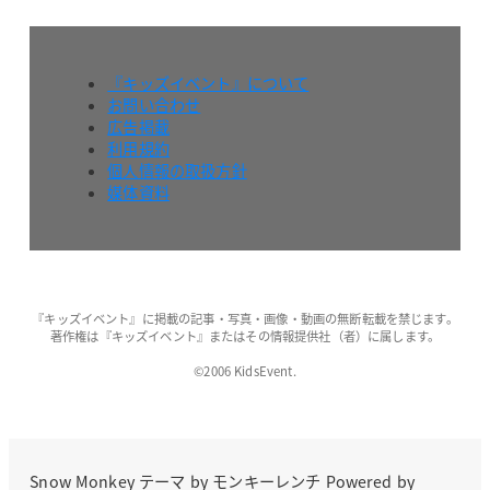
『キッズイベント』について
お問い合わせ
広告掲載
利用規約
個人情報の取扱方針
媒体資料
『キッズイベント』に掲載の記事・写真・画像・動画の無断転載を禁じます。
著作権は『キッズイベント』またはその情報提供社（者）に属します。
©2006 KidsEvent.
Snow Monkey
テーマ by
モンキーレンチ
Powered by