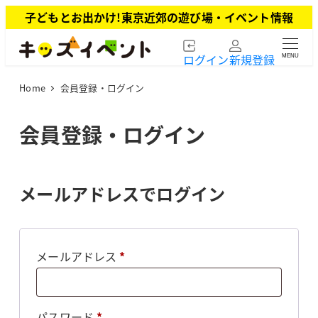
メ
子どもとお出かけ!東京近郊の遊び場・イベント情報
イ
ン
ログイン
新規登録
MENU
コ
ン
Home
会員登録・ログイン
テ
ン
ツ
会員登録・ログイン
へ
移
動
メールアドレスでログイン
必
メールアドレス
*
須
必
パスワード
*