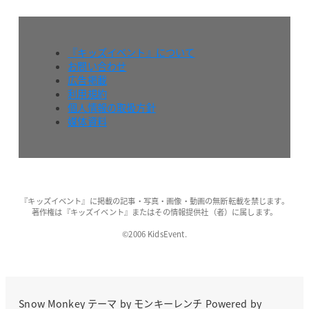
『キッズイベント』について
お問い合わせ
広告掲載
利用規約
個人情報の取扱方針
媒体資料
『キッズイベント』に掲載の記事・写真・画像・動画の無断転載を禁じます。
著作権は『キッズイベント』またはその情報提供社（者）に属します。
©2006 KidsEvent.
Snow Monkey
テーマ by
モンキーレンチ
Powered by