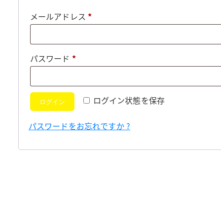
必
メールアドレス
*
須
必
パスワード
*
須
ログイン状態を保存
ログイン
パスワードをお忘れですか ?