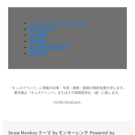
『キッズイベント』について
お問い合わせ
広告掲載
利用規約
個人情報の取扱方針
媒体資料
『キッズイベント』に掲載の記事・写真・画像・動画の無断転載を禁じます。
著作権は『キッズイベント』またはその情報提供社（者）に属します。
©2006 KidsEvent.
Snow Monkey
テーマ by
モンキーレンチ
Powered by