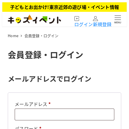
メ
子どもとお出かけ!東京近郊の遊び場・イベント情報
イ
ン
ログイン
新規登録
MENU
コ
ン
Home
会員登録・ログイン
テ
ン
ツ
会員登録・ログイン
へ
移
動
メールアドレスでログイン
必
メールアドレス
*
須
必
パスワード
*