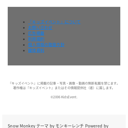
『キッズイベント』について
お問い合わせ
広告掲載
利用規約
個人情報の取扱方針
媒体資料
『キッズイベント』に掲載の記事・写真・画像・動画の無断転載を禁じます。
著作権は『キッズイベント』またはその情報提供社（者）に属します。
©2006 KidsEvent.
Snow Monkey
テーマ by
モンキーレンチ
Powered by