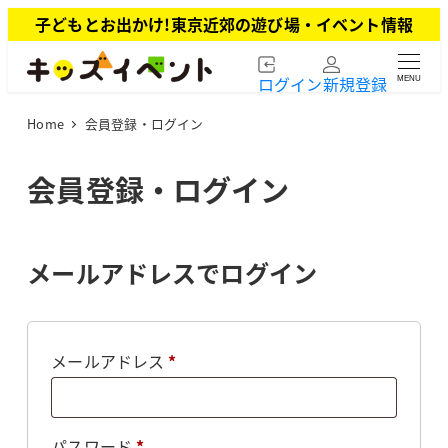
メ
子どもとお出かけ!東京近郊の遊び場・イベント情報
イ
ン
ログイン
新規登録
MENU
コ
ン
Home
会員登録・ログイン
テ
ン
ツ
会員登録・ログイン
へ
移
動
メールアドレスでログイン
必
メールアドレス
*
須
必
パスワード
*