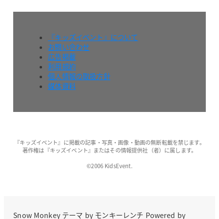
『キッズイベント』について
お問い合わせ
広告掲載
利用規約
個人情報の取扱方針
媒体資料
『キッズイベント』に掲載の記事・写真・画像・動画の無断転載を禁じます。
著作権は『キッズイベント』またはその情報提供社（者）に属します。
©2006 KidsEvent.
Snow Monkey
テーマ by
モンキーレンチ
Powered by