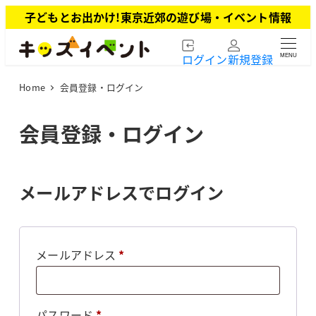
メ
子どもとお出かけ!東京近郊の遊び場・イベント情報
イ
ン
ログイン
新規登録
MENU
コ
ン
Home
会員登録・ログイン
テ
ン
ツ
会員登録・ログイン
へ
移
動
メールアドレスでログイン
必
メールアドレス
*
須
必
パスワード
*