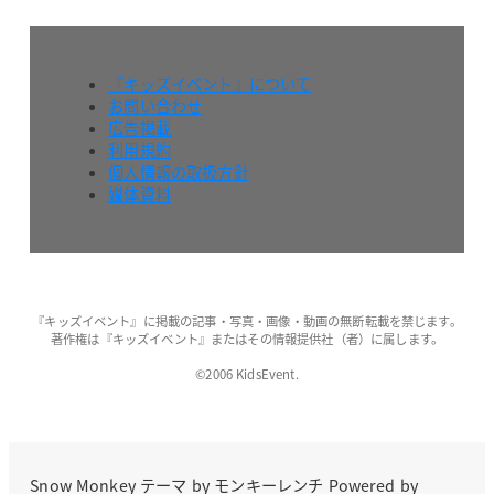
『キッズイベント』について
お問い合わせ
広告掲載
利用規約
個人情報の取扱方針
媒体資料
『キッズイベント』に掲載の記事・写真・画像・動画の無断転載を禁じます。
著作権は『キッズイベント』またはその情報提供社（者）に属します。
©2006 KidsEvent.
Snow Monkey
テーマ by
モンキーレンチ
Powered by