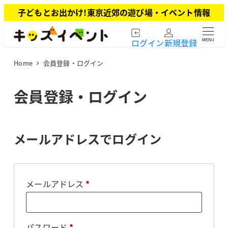
メ
子どもとお出かけ!東京近郊の遊び場・イベント情報
イ
ン
ログイン
新規登録
MENU
コ
ン
Home
会員登録・ログイン
テ
ン
ツ
会員登録・ログイン
へ
移
動
メールアドレスでログイン
必
メールアドレス
*
須
必
パスワード
*