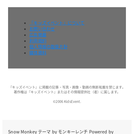
『キッズイベント』について
お問い合わせ
広告掲載
利用規約
個人情報の取扱方針
媒体資料
『キッズイベント』に掲載の記事・写真・画像・動画の無断転載を禁じます。
著作権は『キッズイベント』またはその情報提供社（者）に属します。
©2006 KidsEvent.
Snow Monkey
テーマ by
モンキーレンチ
Powered by