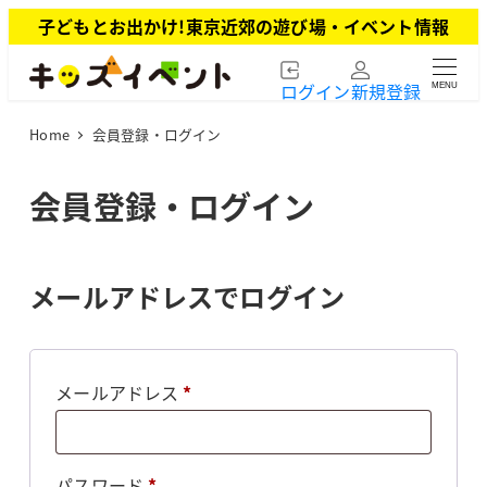
メ
子どもとお出かけ!東京近郊の遊び場・イベント情報
イ
ン
ログイン
新規登録
MENU
コ
ン
Home
会員登録・ログイン
テ
ン
ツ
会員登録・ログイン
へ
移
動
メールアドレスでログイン
必
メールアドレス
*
須
必
パスワード
*