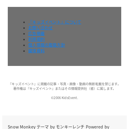
『キッズイベント』について
お問い合わせ
広告掲載
利用規約
個人情報の取扱方針
媒体資料
『キッズイベント』に掲載の記事・写真・画像・動画の無断転載を禁じます。
著作権は『キッズイベント』またはその情報提供社（者）に属します。
©2006 KidsEvent.
Snow Monkey
テーマ by
モンキーレンチ
Powered by