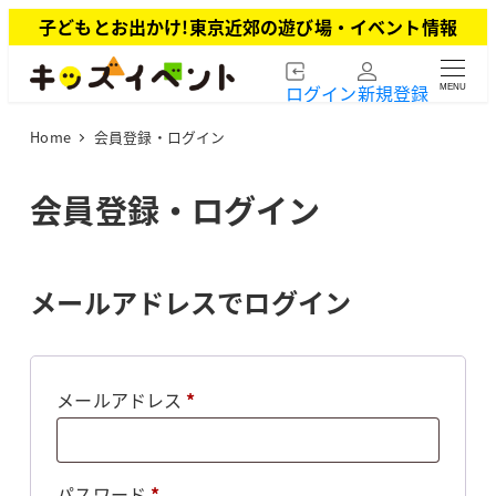
メ
子どもとお出かけ!東京近郊の遊び場・イベント情報
イ
ン
ログイン
新規登録
MENU
コ
ン
Home
会員登録・ログイン
テ
ン
ツ
会員登録・ログイン
へ
移
動
メールアドレスでログイン
必
メールアドレス
*
須
必
パスワード
*