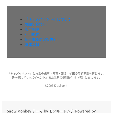
『キッズイベント』について
お問い合わせ
広告掲載
利用規約
個人情報の取扱方針
媒体資料
『キッズイベント』に掲載の記事・写真・画像・動画の無断転載を禁じます。
著作権は『キッズイベント』またはその情報提供社（者）に属します。
©2006 KidsEvent.
Snow Monkey
テーマ by
モンキーレンチ
Powered by