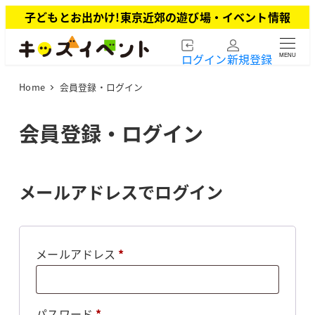
メ
子どもとお出かけ!東京近郊の遊び場・イベント情報
イ
ン
ログイン
新規登録
MENU
コ
ン
Home
会員登録・ログイン
テ
ン
ツ
会員登録・ログイン
へ
移
動
メールアドレスでログイン
必
メールアドレス
*
須
必
パスワード
*